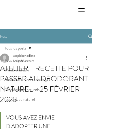
Post
Tous les posts
latapiebenedicte
Tous les posts
1 min de lecture
ATELIER - RECETTE POUR
Week-end Zen
PASSER AU DÉODORANT
découverte plantes sauvages
NATUREL - 25 FÉVRIER
Cosmétiques naturels
2023 -
recettes au naturel
VOUS AVEZ ENVIE 
D'ADOPTER UNE 