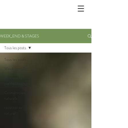
WEEK_END & STAGES
Tous les posts
Tous les posts
Week-end Zen
découverte
plantes sauvages
Cosmétiques
naturels
recettes au
naturel